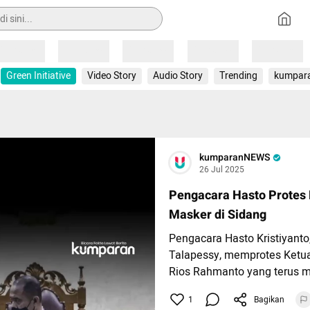
Loading
Loading
Loading
Loading
Loading
Green Initiative
Video Story
Audio Story
Trending
kumpar
kumparanNEWS
26 Jul 2025
Pengacara Hasto Protes
Masker di Sidang
Pengacara Hasto Kristiyanto
Talapessy, memprotes Ketu
Rios Rahmanto yang terus
masker selama sidang vonis
1
Bagikan
Tipikor Jakarta, Jumat (25/7)