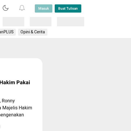
Masuk
Buat Tulisan
Loading
Loading
Lainnya
anPLUS
Opini & Cerita
 Hakim Pakai
, Ronny
a Majelis Hakim
 mengenakan
 di Pengadilan
. Ia