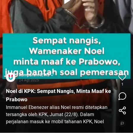
kumparanNEWS
24 Agt 2025
1
Noel di KPK: Sempat Nangis, Minta Maaf ke
Prabowo
Immanuel Ebenezer alias Noel resmi ditetapkan
tersangka oleh KPK, Jumat (22/8). Dalam
perjalanan masuk ke mobil tahanan KPK, Noel
sempat menyesali perbuatannya dengan