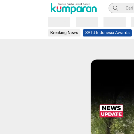
Pencarian
Loading
Loading
Loading
Breaking News
SATU Indonesia Awards