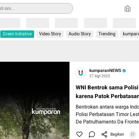
Loading
Loading
Loading
Loading
Loading
Green Initiative
Video Story
Audio Story
Trending
kumpar
kumparanNEWS
27 Agt 2025
WNI Bentrok sama Polisi
karena Patok Perbatasa
Bentrokan antara warga Ind
Polisi Perbatasan Timor Les
De Patrulhamento Da Fronte
di Desa Inbate, Timor Tenga
Bagikan
NTT, Senin (25/8). Insiden d