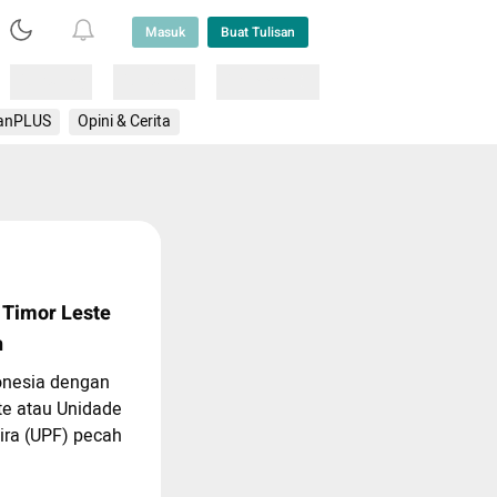
Masuk
Buat Tulisan
Loading
Loading
Lainnya
anPLUS
Opini & Cerita
 Timor Leste
n
onesia dengan
te atau Unidade
ira (UPF) pecah
h Utara (TTU),
ipicu perselisihan