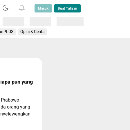
Masuk
Buat Tulisan
Loading
Loading
Lainnya
anPLUS
Opini & Cerita
iapa pun yang
a Prabowo
ada orang yang
enyelewengkan
dah memberi
ereka dengan