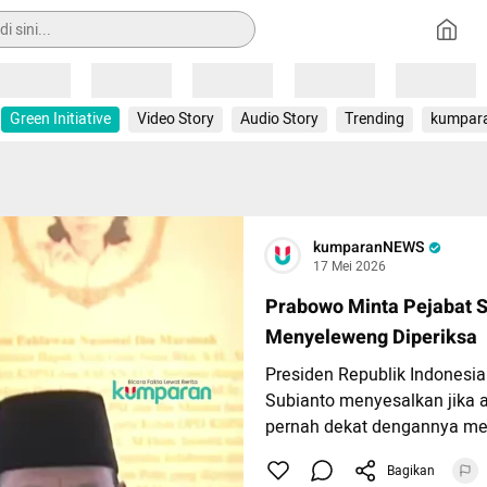
Loading
Loading
Loading
Loading
Loading
Green Initiative
Video Story
Audio Story
Trending
kumpar
kumparanNEWS
17 Mei 2026
Prabowo Minta Pejabat S
Menyeleweng Diperiksa
Presiden Republik Indonesi
Subianto menyesalkan jika 
pernah dekat dengannya m
uang rakyat. Padahal, ia su
Bagikan
kehormatan dan membina m