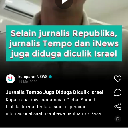
kumparanNEWS
19 Mei 2026
Jurnalis Tempo Juga Diduga Diculik Israel
Kapal-kapal misi perdamaian Global Sumud
Flotilla dicegat tentara Israel di perairan
internasional saat membawa bantuan ke Gaza
pada Senin (18/5). Sejumlah WNI yang ikut dalam
misi ini pun diduga diculik para tentara itu.