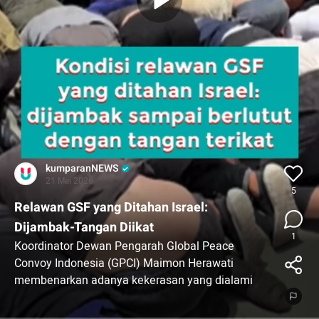
kumparanNEWS
21 Mei 2026
5
Relawan GSF yang Ditahan Israel:
Dijambak-Tangan Diikat
1
Koordinator Dewan Pengarah Global Peace
Convoy Indonesia (GPCI) Maimon Herawati
membenarkan adanya kekerasan yang dialami
relawan Global Sumud Flotilla (GSF) yang ditahan
Israel.