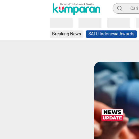
Pencarian
Loading
Loading
Loading
Breaking News
SATU Indonesia Awards