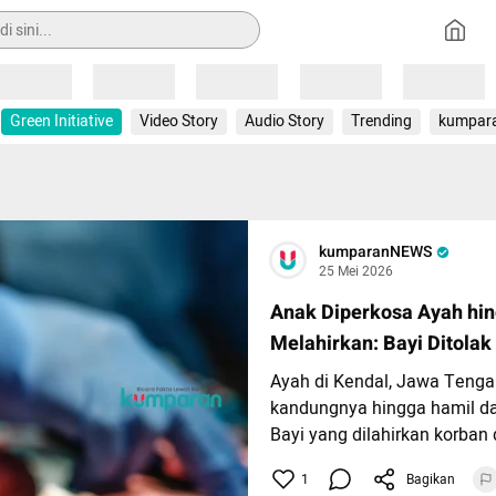
Loading
Loading
Loading
Loading
Loading
Green Initiative
Video Story
Audio Story
Trending
kumpar
kumparanNEWS
25 Mei 2026
Anak Diperkosa Ayah hi
Melahirkan: Bayi Ditolak
Ayah di Kendal, Jawa Tenga
kandungnya hingga hamil da
Bayi yang dilahirkan korban
sehat dan kini dititipkan di 
1
Bagikan
Tomo di Kota Salatiga.