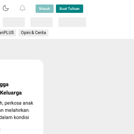
Masuk
Buat Tulisan
Loading
Loading
Lainnya
anPLUS
Opini & Cerita
ngga
 Keluarga
h, perkosa anak
n melahirkan.
 dalam kondisi
Panti Sosial Wiloso