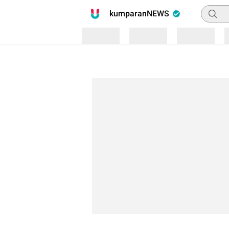
Pencari
kumparanNEWS
Loading
Loading
Loading