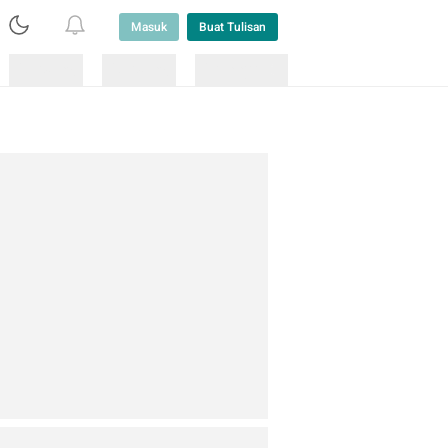
Masuk
Buat Tulisan
Loading
Loading
Lainnya