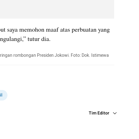
but saya memohon maaf atas perbuatan yang 
gulangi,” tutur dia.
-iringan rombongan Presiden Jokowi. Foto: Dok. Istimewa
instagram embed
il
Tim Editor
Editor Section