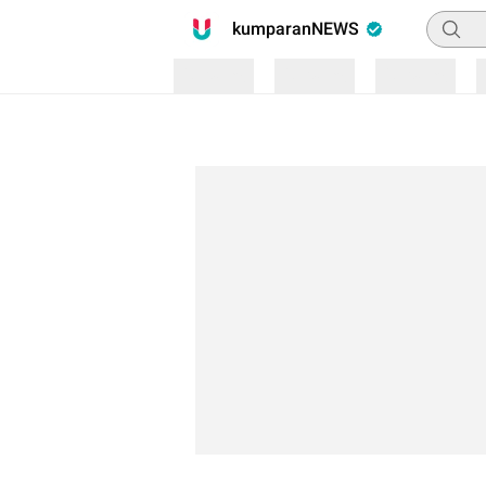
Pencari
kumparanNEWS
Loading
Loading
Loading