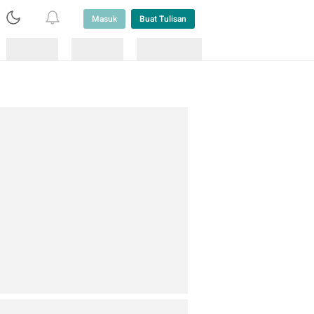
Masuk
Buat Tulisan
Loading
Loading
Lainnya