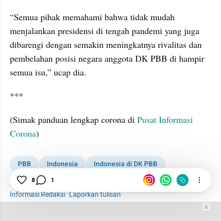
“Semua pihak memahami bahwa tidak mudah 
menjalankan presidensi di tengah pandemi yang juga 
dibarengi dengan semakin meningkatnya rivalitas dan 
pembelahan posisi negara anggota DK PBB di hampir 
semua isu,” ucap dia.
***
(Simak panduan lengkap corona di 
Pusat Informasi 
Corona
)
PBB
Indonesia
Indonesia di DK PBB
8
1
Menlu retno
Internasional
Informasi Redaksi
·
Laporkan tulisan
Tim Editor
Editor Section