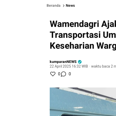
Beranda
News
Wamendagri Ajak
Transportasi U
Keseharian War
kumparanNEWS
22 April 2025 16:32 WIB
·
waktu baca 2 m
0
0