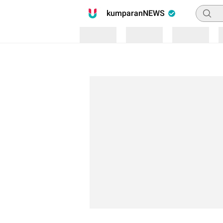
Pencari
kumparanNEWS
Loading
Loading
Loading