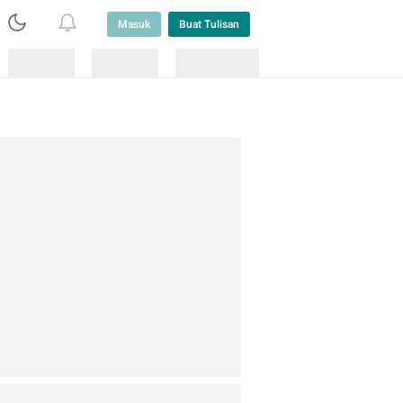
Masuk
Buat Tulisan
Loading
Loading
Lainnya