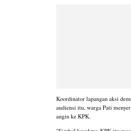
Koordinator lapangan aksi dem
audiensi itu, warga Pati menye
angin ke KPK.
"Simbol kayaknya KPK itu masu