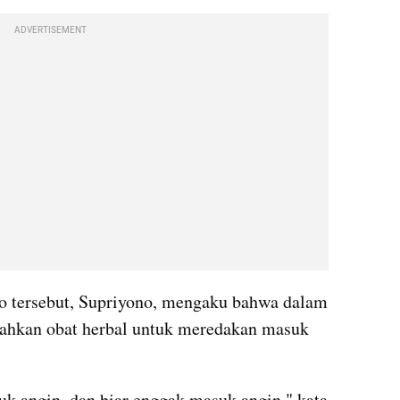
ADVERTISEMENT
o tersebut, Supriyono, mengaku bahwa dalam 
rahkan obat herbal untuk meredakan masuk 
k angin, dan biar enggak masuk angin," kata 