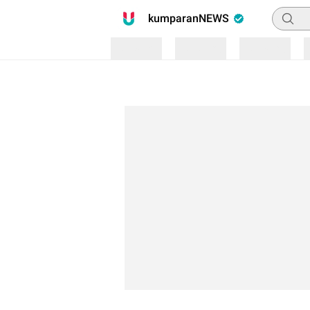
Pencari
kumparanNEWS
Loading
Loading
Loading