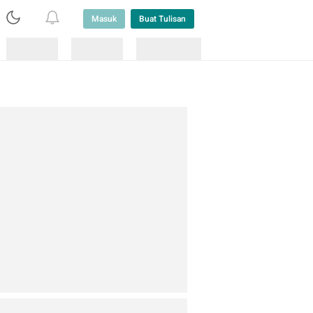
Masuk
Buat Tulisan
Loading
Loading
Lainnya