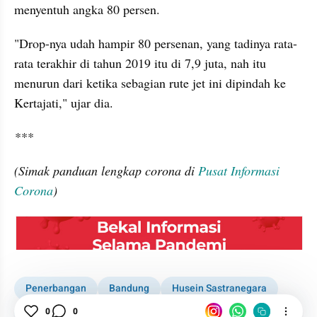
menyentuh angka 80 persen.
"Drop-nya udah hampir 80 persenan, yang tadinya rata-
rata terakhir di tahun 2019 itu di 7,9 juta, nah itu 
menurun dari ketika sebagian rute jet ini dipindah ke 
Kertajati," ujar dia.
***
(Simak panduan lengkap corona di 
Pusat Informasi 
Corona
embed from external kumpara
Penerbangan
Bandung
Husein Sastranegara
Bandara
Kabar Daerah
News
0
0