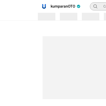
Pencaria
kumparanOTO
Loading
Loading
Loading