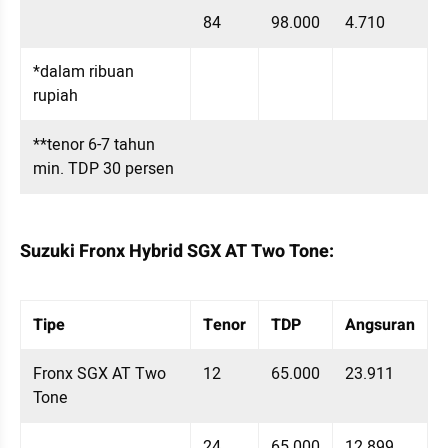
84
98.000
4.710
*dalam ribuan 
rupiah
**tenor 6-7 tahun 
min. TDP 30 persen
Suzuki Fronx Hybrid SGX AT Two Tone:
Table Embed
Menampilkan 10 data dari 9 data
Tipe
Tenor
TDP
Angsuran
Fronx SGX AT Two 
12
65.000
23.911
Tone
24
65.000
12.899