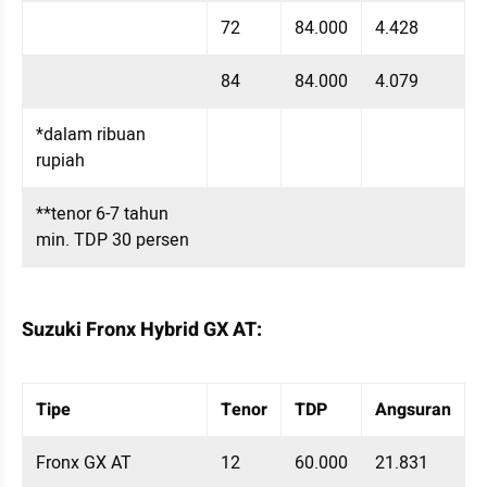
72
84.000
4.428
84
84.000
4.079
*dalam ribuan 
rupiah
**tenor 6-7 tahun 
min. TDP 30 persen
Suzuki Fronx Hybrid GX AT:
Table Embed
Menampilkan 10 data dari 9 data
Tipe
Tenor
TDP
Angsuran
Fronx GX AT
12
60.000
21.831