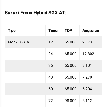
Suzuki Fronx Hybrid SGX AT:
Table Embed
Menampilkan 10 data dari 9 data
Tipe
Tenor
TDP
Angsuran
Fronx SGX AT
12
65.000
23.731
24
65.000
12.802
36
65.000
9.101
48
65.000
7.270
60
65.000
6.204
72
98.000
5.112