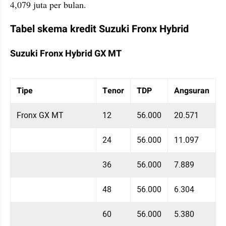
4,079 juta per bulan.
Tabel skema kredit Suzuki Fronx Hybrid
Suzuki Fronx Hybrid GX MT
Table Embed
Menampilkan 10 data dari 9 data
Tipe
Tenor
TDP
Angsuran
Fronx GX MT
12
56.000
20.571
24
56.000
11.097
36
56.000
7.889
48
56.000
6.304
60
56.000
5.380