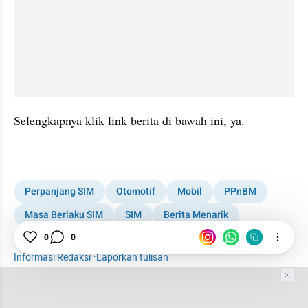
Selengkapnya klik link berita di bawah ini, ya.
kumparan post embed
Perpanjang SIM
Otomotif
Mobil
PPnBM
Masa Berlaku SIM
SIM
Berita Menarik
Diskon PPnBM
Mobil LCGC
0
0
Informasi Redaksi
·
Laporkan tulisan
Tim Editor
Editor Section