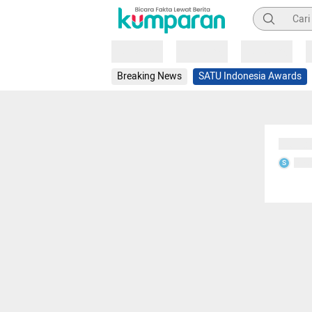
Pencarian
Loading
Loading
Loading
Breaking News
SATU Indonesia Awards
Sedang
Seda
S