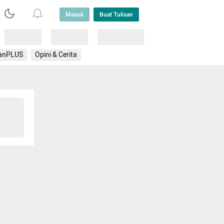
Masuk
Buat Tulisan
Loading
Loading
Lainnya
anPLUS
Opini & Cerita