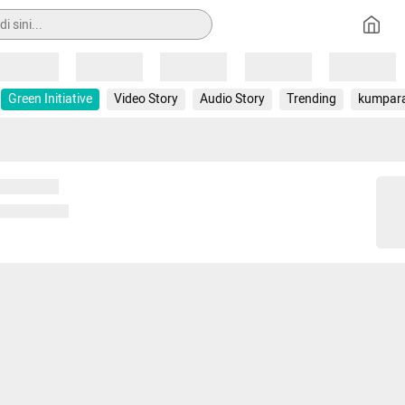
Loading
Loading
Loading
Loading
Loading
Green Initiative
Video Story
Audio Story
Trending
kumpar
 memuat...
ng memuat...