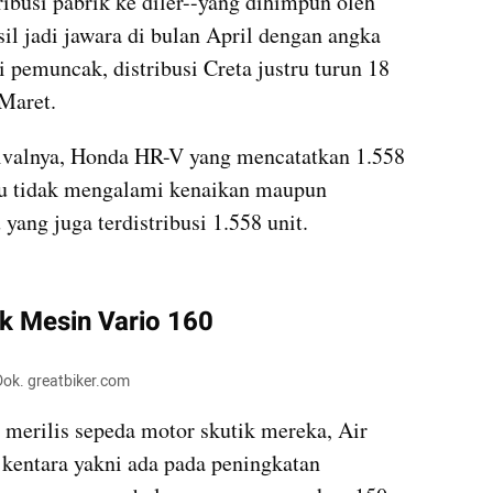
ibusi pabrik ke diler--yang dihimpun oleh 
l jadi jawara di bulan April dengan angka 
i pemuncak, distribusi Creta justru turun 18 
 Maret.
rivalnya, Honda HR-V yang mencatatkan 1.558 
tu tidak mengalami kenaikan maupun 
yang juga terdistribusi 1.558 unit.
kumparan post embed
ik Mesin Vario 160
Dok. greatbiker.com
merilis sepeda motor skutik mereka, Air 
kentara yakni ada pada peningkatan 