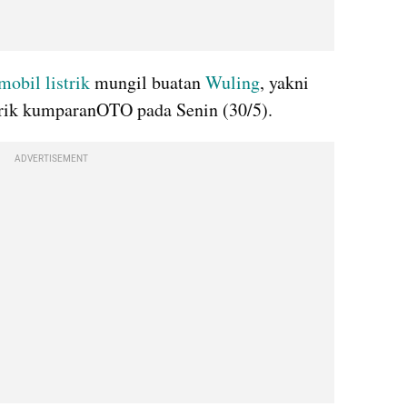
mobil listrik
 mungil buatan 
Wuling
, yakni 
rik kumparanOTO pada Senin (30/5).
ADVERTISEMENT