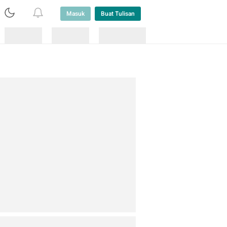
Masuk
Buat Tulisan
Loading
Loading
Lainnya