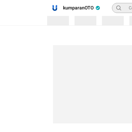
Pencaria
kumparanOTO
Loading
Loading
Loading