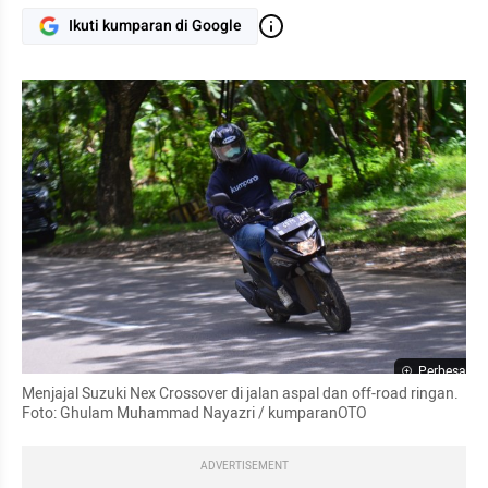
Ikuti kumparan di Google
Perbesar
Menjajal Suzuki Nex Crossover di jalan aspal dan off-road ringan. 
Foto: Ghulam Muhammad Nayazri / kumparanOTO
ADVERTISEMENT