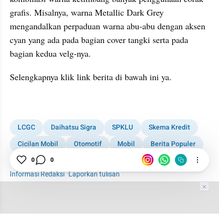
grafis. Misalnya, warna Metallic Dark Grey 
mengandalkan perpaduan warna abu-abu dengan aksen 
cyan yang ada pada bagian cover tangki serta pada 
bagian kedua velg-nya.
Selengkapnya klik link berita di bawah ini ya.
kumparan post embed
LCGC
Daihatsu Sigra
SPKLU
Skema Kredit
Cicilan Mobil
Otomotif
Mobil
Berita Populer
Yamaha
Toyota Calya
Yamaha MT-15
Cicilan
0
0
Informasi Redaksi
·
Laporkan tulisan
Tim Editor
Editor Section