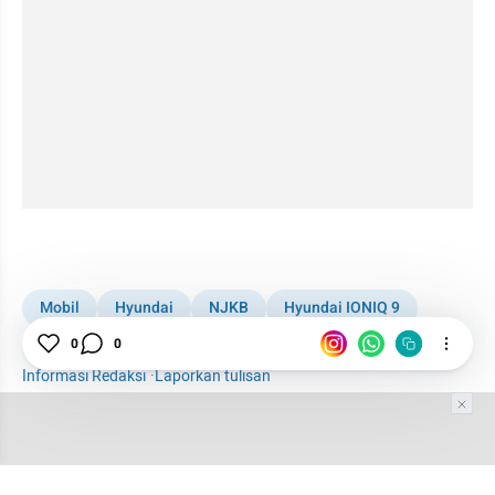
kumparan post embed
Mobil
Hyundai
NJKB
Hyundai IONIQ 9
0
0
Wuling
Jetour
Jetour T2
Berita Populer
Informasi Redaksi
·
Laporkan tulisan
Tim Editor
Editor Section