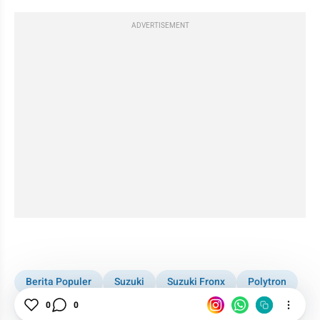
ADVERTISEMENT
kumparan post embed
Berita Populer
Suzuki
Suzuki Fronx
Polytron
New Energy Vehicle
0
0