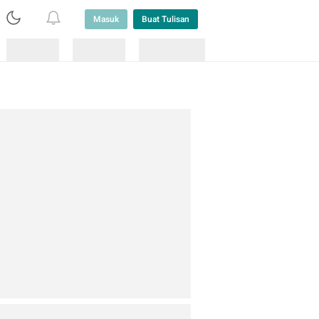
Masuk
Buat Tulisan
Loading
Loading
Lainnya