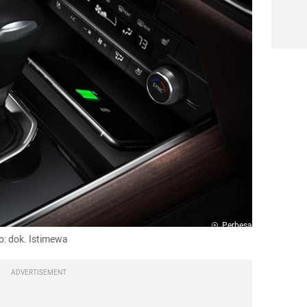
Perbesar
to: dok. Istimewa
ADVERTISEMENT