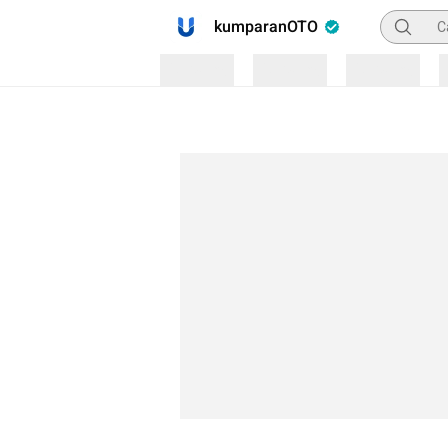
Pencaria
kumparanOTO
Loading
Loading
Loading