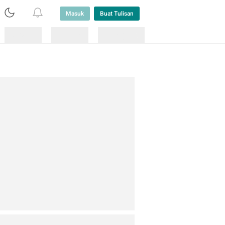
Masuk
Buat Tulisan
Loading
Loading
Lainnya