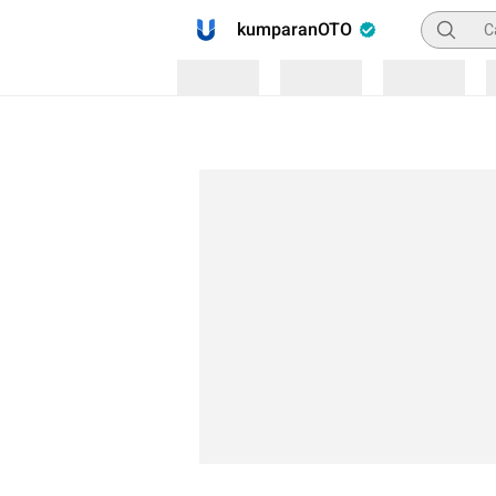
Pencaria
kumparanOTO
Loading
Loading
Loading