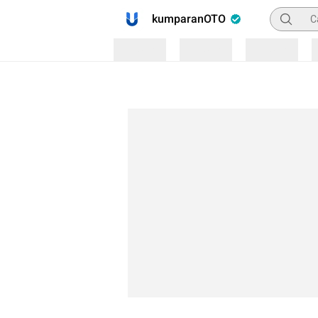
Pencaria
kumparanOTO
Loading
Loading
Loading