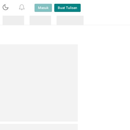
Masuk
Buat Tulisan
Loading
Loading
Lainnya