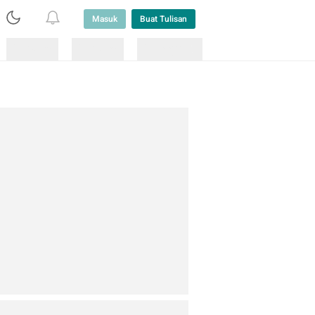
Masuk
Buat Tulisan
Loading
Loading
Lainnya