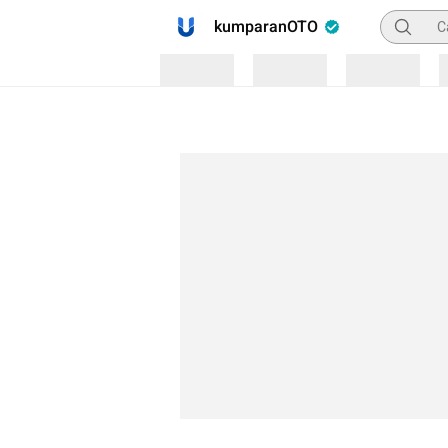
Pencaria
kumparanOTO
Loading
Loading
Loading