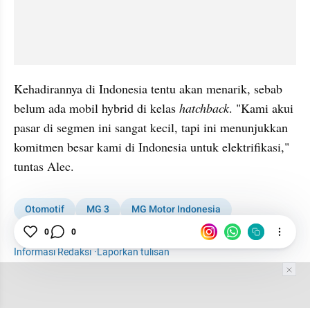
Kehadirannya di Indonesia tentu akan menarik, sebab 
belum ada mobil hybrid di kelas 
hatchback
. "Kami akui 
pasar di segmen ini sangat kecil, tapi ini menunjukkan 
komitmen besar kami di Indonesia untuk elektrifikasi," 
tuntas Alec.
Otomotif
MG 3
MG Motor Indonesia
0
0
Mobil Hybrid
GJAW
Informasi Redaksi
·
Laporkan tulisan
Tim Editor
Editor Section