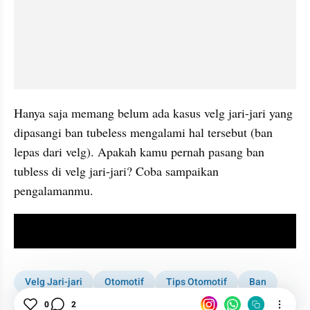
Hanya saja memang belum ada kasus velg jari-jari yang 
dipasangi ban tubeless mengalami hal tersebut (ban 
lepas dari velg). Apakah kamu pernah pasang ban 
tubless di velg jari-jari? Coba sampaikan 
pengalamanmu.
video youtube embed
Velg Jari-jari
Otomotif
Tips Otomotif
Ban
Ban Tubeless
Velg
Sepeda Motor
Motor
0
2