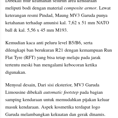
Dibekali fitur keamanan seluruh area kendaraan 
meliputi bodi dengan material 
composite armor
. Lewat 
keterangan resmi Pindad, Maung MV3 Garuda punya 
ketahanan terhadap amunisi kal. 7,62 x 51 mm NATO 
ball & kal. 5,56 x 45 mm M193.
Kemudian kaca anti peluru level B5/B6, serta 
dilengkapi ban berukuran R21 dengan kemampuan Run 
Flat Tyre (RFT) yang bisa tetap melaju pada jarak 
tertentu meski ban mengalami kebocoran ketika 
digunakan.
Menyoal desain, Dari sisi eksterior, MV3 Garuda 
Limousine dibekali 
automatic footstep
 pada bagian 
samping kendaraan untuk memudahkan pijakan keluar 
masuk kendaraan. Aspek kosmetika terdapat logo 
Garuda melambangkan kekuatan dan gerak dinamis.