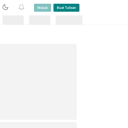
Masuk
Buat Tulisan
Loading
Loading
Lainnya