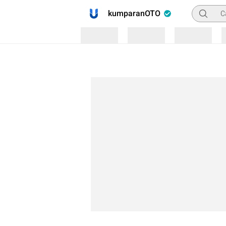
Pencaria
kumparanOTO
Loading
Loading
Loading