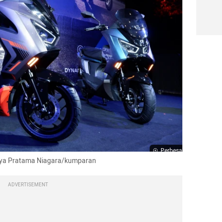
Perbesar
ditya Pratama Niagara/kumparan
ADVERTISEMENT