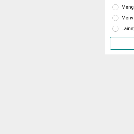
Menga
Meny
Lainn