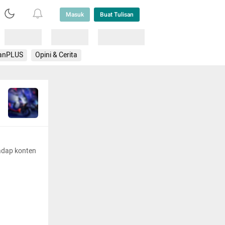
Masuk
Buat Tulisan
Loading
Loading
Lainnya
anPLUS
Opini & Cerita
adap konten