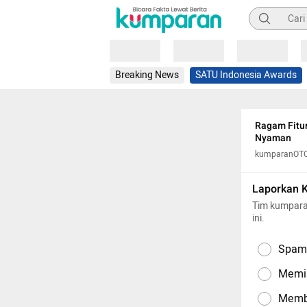
Pencarian
Loading
Loading
Loading
Breaking News
SATU Indonesia Awards
Ragam Fitur
Nyaman
kumparanOT
Laporkan 
Tim kumpara
ini.
Spam,
Memil
Memba