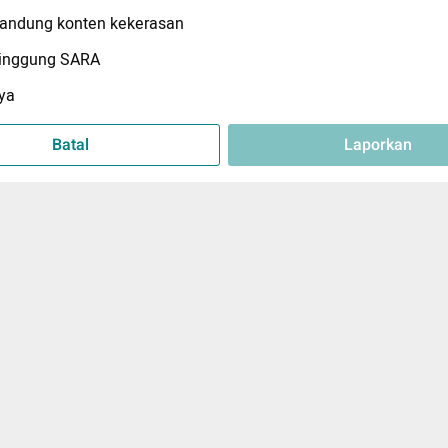
ndung konten kekerasan
inggung SARA
ya
Batal
Laporkan