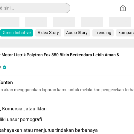
Loading
Loading
Loading
Loading
Loading
Green Initiative
Video Story
Audio Story
Trending
kumpar
 Motor Listrik Polytron Fox 350 Bikin Berkendara Lebih Aman &
O
Konten
n akan menggunakan laporan kamu untuk melakukan pengecekan terh
 Komersial, atau Iklan
iki unsur pornografi
hayakan atau menjurus tindakan berbahaya