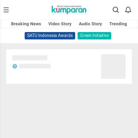
Breaking News
Video Story
Audio Story
Trending
SATU Indonesia Awards
Green Initiative
Sedang memuat...
Sedang memuat...
S