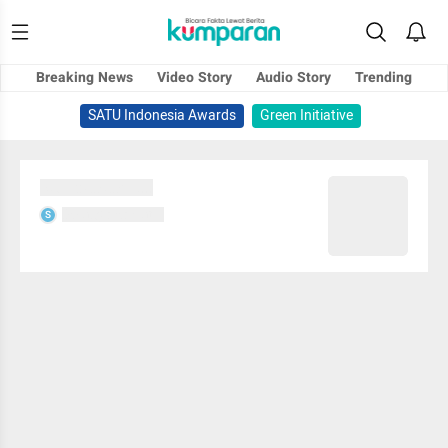
Breaking News
Video Story
Audio Story
Trending
SATU Indonesia Awards
Green Initiative
Sedang memuat...
Sedang memuat...
S