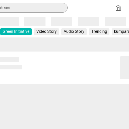
Loading
Loading
Loading
Loading
Loading
Green Initiative
Video Story
Audio Story
Trending
kumpar
 memuat...
ng memuat...