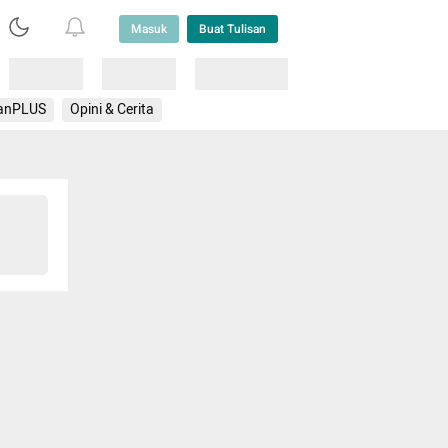
Masuk
Buat Tulisan
Loading
Loading
Lainnya
anPLUS
Opini & Cerita