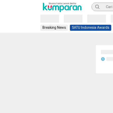
Pencarian
Loading
Loading
Loading
Breaking News
SATU Indonesia Awards
Sedang
Seda
S