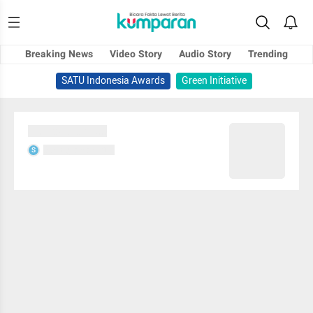
Breaking News
Video Story
Audio Story
Trending
SATU Indonesia Awards
Green Initiative
Sedang memuat...
Sedang memuat...
S