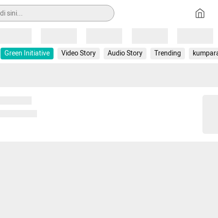
Loading
Loading
Loading
Loading
Loading
Green Initiative
Video Story
Audio Story
Trending
kumpar
 memuat...
ng memuat...