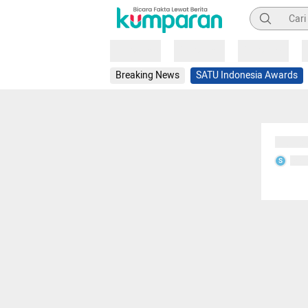
Pencarian
Loading
Loading
Loading
Breaking News
SATU Indonesia Awards
Sedang
Seda
S