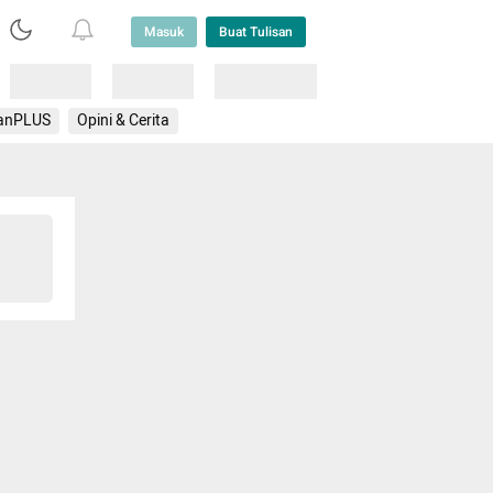
Masuk
Buat Tulisan
Loading
Loading
Lainnya
anPLUS
Opini & Cerita