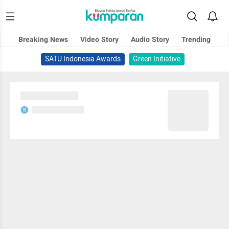
Breaking News
Video Story
Audio Story
Trending
SATU Indonesia Awards
Green Initiative
Sedang memuat...
Sedang memuat...
S