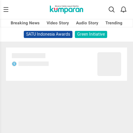
Breaking News
Video Story
Audio Story
Trending
SATU Indonesia Awards
Green Initiative
Sedang memuat...
Sedang memuat...
S