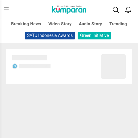
Breaking News
Video Story
Audio Story
Trending
SATU Indonesia Awards
Green Initiative
Sedang memuat...
Sedang memuat...
S