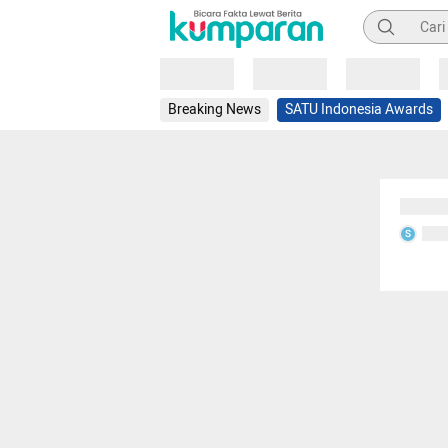
Pencarian
Loading
Loading
Loading
Breaking News
SATU Indonesia Awards
Sedang
Seda
S