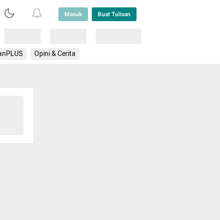
Masuk
Buat Tulisan
Loading
Loading
Lainnya
anPLUS
Opini & Cerita