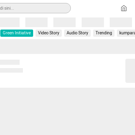
Loading
Loading
Loading
Loading
Loading
Green Initiative
Video Story
Audio Story
Trending
kumpar
 memuat...
ng memuat...