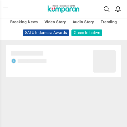
Breaking News
Video Story
Audio Story
Trending
SATU Indonesia Awards
Green Initiative
Sedang memuat...
Sedang memuat...
S