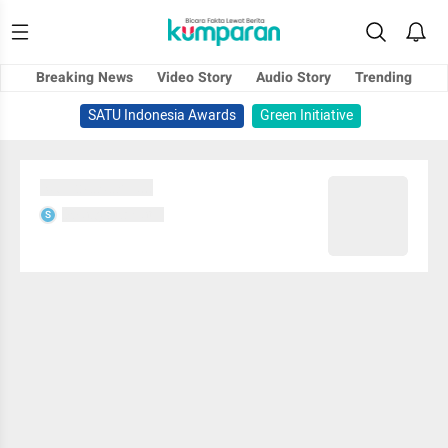
Breaking News
Video Story
Audio Story
Trending
SATU Indonesia Awards
Green Initiative
Sedang memuat...
Sedang memuat...
S