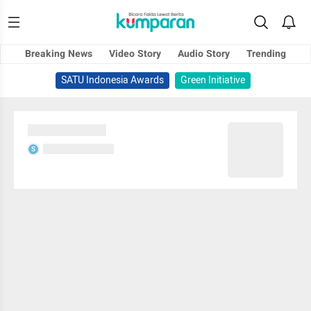
Breaking News
Video Story
Audio Story
Trending
SATU Indonesia Awards
Green Initiative
Sedang memuat...
Sedang memuat...
S