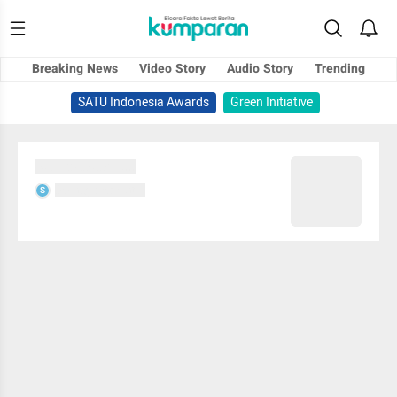
Breaking News
Video Story
Audio Story
Trending
SATU Indonesia Awards
Green Initiative
Sedang memuat...
Sedang memuat...
S