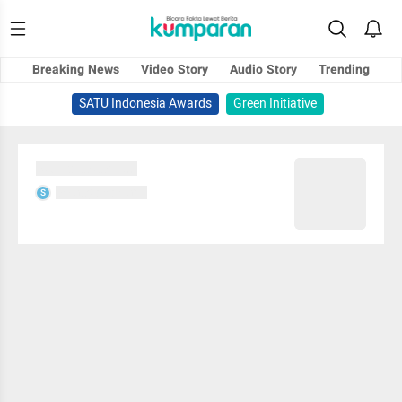
Breaking News
Video Story
Audio Story
Trending
SATU Indonesia Awards
Green Initiative
Sedang memuat...
Sedang memuat...
S