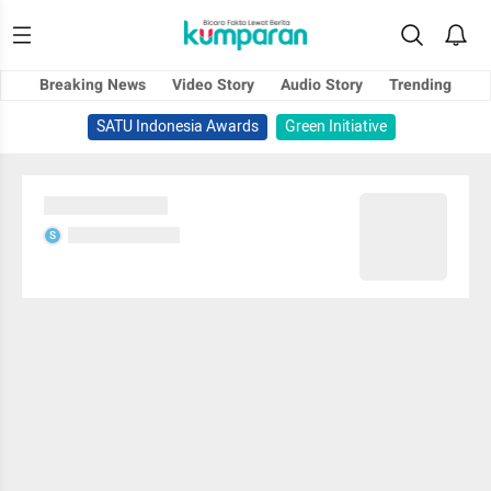
Breaking News
Video Story
Audio Story
Trending
SATU Indonesia Awards
Green Initiative
Sedang memuat...
Sedang memuat...
S