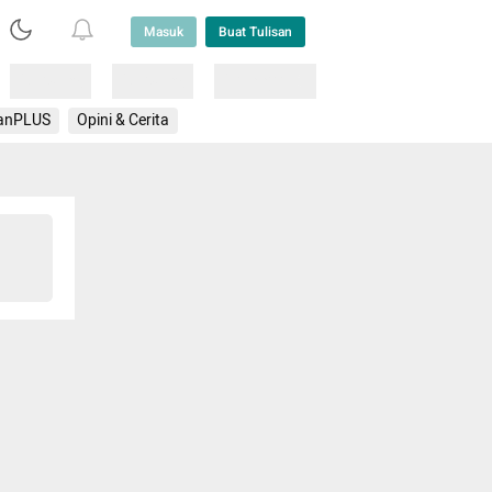
Masuk
Buat Tulisan
Loading
Loading
Lainnya
anPLUS
Opini & Cerita