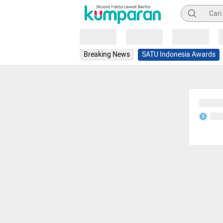
Pencarian
Loading
Loading
Loading
Breaking News
SATU Indonesia Awards
Sedang
Seda
S