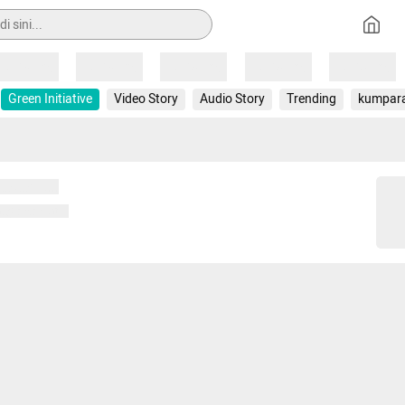
Loading
Loading
Loading
Loading
Loading
Green Initiative
Video Story
Audio Story
Trending
kumpar
 memuat...
ng memuat...