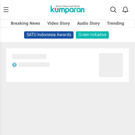
Breaking News
Video Story
Audio Story
Trending
SATU Indonesia Awards
Green Initiative
Sedang memuat...
Sedang memuat...
S