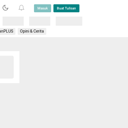
Masuk
Buat Tulisan
Loading
Loading
Lainnya
anPLUS
Opini & Cerita