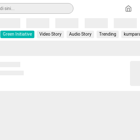
Loading
Loading
Loading
Loading
Loading
Green Initiative
Video Story
Audio Story
Trending
kumpar
 memuat...
ng memuat...