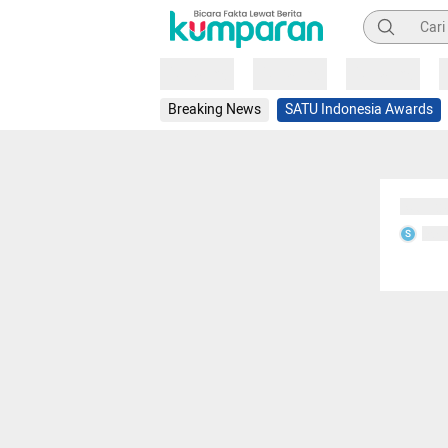
Pencarian
Loading
Loading
Loading
Breaking News
SATU Indonesia Awards
Sedang
Seda
S