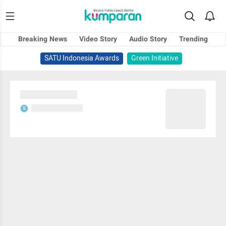
Breaking News
Video Story
Audio Story
Trending
SATU Indonesia Awards
Green Initiative
Sedang memuat...
Sedang memuat...
S